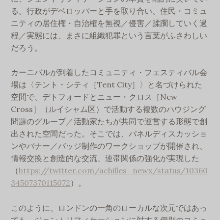
る。行政がデベロッパーと手を取り合い、住民・コミュ
ニティの居住権・自治権を無視／侵害／蹂躙していく過
程／実態には、まさに組織犯罪という言葉がふさわしい
だろう。
カーニバルが到着したコミュニティ・フェスティバル会
場は〈テント・シティ［Tent City］〉と名づけられた
空間で、デトフォードとニュー・クロス［New
Cross］（ルイシャム区）で活動する複数のハウジング
問題のグループ／活動家たちが共同で運営する形態で創
出された空間だった。そこでは、パネルディスカッショ
ンやバナー／バッジ制作のワークショップが開催され、
情報交換と創造的な交流、連帯関係の強化が実現した
（
https://twitter.com/achilles_newx/status/10360
34507370115072
）。
このように、ロンドンの一角のローカルな次元ではあっ
ても、ジェントリフィケーションに対する個別のコミュ