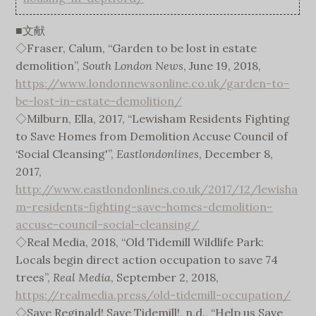
■文献
◇Fraser, Calum, “Garden to be lost in estate
demolition”,
South London News
, June 19, 2018,
https://www.londonnewsonline.co.uk/garden-to-
be-lost-in-estate-demolition/
◇Milburn, Ella, 2017, “Lewisham Residents Fighting
to Save Homes from Demolition Accuse Council of
‘Social Cleansing'”,
Eastlondonlines
, December 8,
2017,
http://www.eastlondonlines.co.uk/2017/12/lewisha
m-residents-fighting-save-homes-demolition-
accuse-council-social-cleansing/
◇Real Media, 2018, “Old Tidemill Wildlife Park:
Locals begin direct action occupation to save 74
trees”,
Real Media
, September 2, 2018,
https://realmedia.press/old-tidemill-occupation/
◇Save Reginald! Save Tidemill!, n.d., “Help us Save