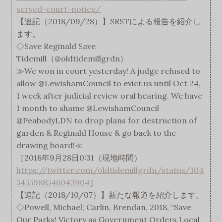
served-court-notice/
【追記（2018/09/28）】SRSTによる報告を紹介し
ます。
◇Save Reginald Save
Tidemill（@oldtidemillgrdn）
≫We won in court yesterday! A judge refused to
allow @LewishamCouncil to evict us until Oct 24,
1 week after judicial review oral hearing. We have
1 month to shame @LewishamCouncil
@PeabodyLDN to drop plans for destruction of
garden & Reginald House & go back to the
drawing board!≪
［2018年9月28日0:31（現地時間）
https://twitter.com/oldtidemillgrdn/status/104
5455988546043904
］
【追記（2018/10/07）】新たな報道を紹介します。
◇Powell, Michael; Carlin, Brendan, 2018, “Save
Our Parks! Victory as Government Orders Local