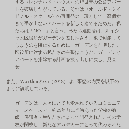
する〈レジナルド・ハウス〉の16世帯の公営アパー
トを破壊したがっている。それは〈オールド・タイ
ドミル・スクール〉の再開発の一環として、高価す
ぎて手が出ないアパートを新しく建てるためだ。私
たちは「NO！」と言う。私たち運動者は、ルイシ
ャム区役所がガーデンを差し押さえ、板で封鎖して
しまうのを阻止するために、ガーデンを占拠した。
区役所に対する私たちの主張はこうだ。ガーデンと
アパートを排除する計画を振り出しに戻し、見直
せ！
また、Worthington（2018）は、事態の内実を以下の
ように説明している。
ガーデンは、人々にとても愛されているコミュニテ
ィ・スペースで、約25年前に当時あった学校の教
師・保護者・生徒たちによって開発された。その学
校が閉校し、新たなアカデミーにとって代わられた