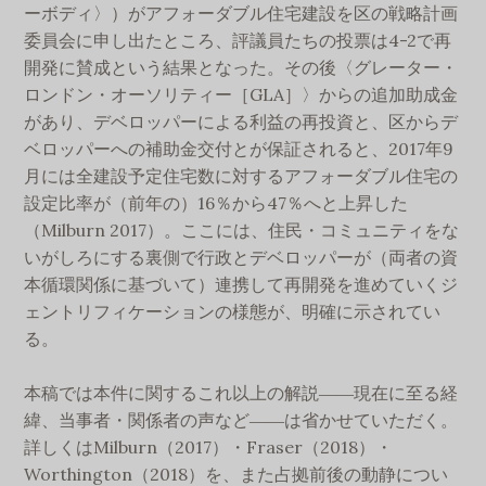
ーボディ〉）がアフォーダブル住宅建設を区の戦略計画
委員会に申し出たところ、評議員たちの投票は4-2で再
開発に賛成という結果となった。その後〈グレーター・
ロンドン・オーソリティー［GLA］〉からの追加助成金
があり、デベロッパーによる利益の再投資と、区からデ
ベロッパーへの補助金交付とが保証されると、2017年9
月には全建設予定住宅数に対するアフォーダブル住宅の
設定比率が（前年の）16％から47％へと上昇した
（Milburn 2017）。ここには、住民・コミュニティをな
いがしろにする裏側で行政とデベロッパーが（両者の資
本循環関係に基づいて）連携して再開発を進めていくジ
ェントリフィケーションの様態が、明確に示されてい
る。
本稿では本件に関するこれ以上の解説――現在に至る経
緯、当事者・関係者の声など――は省かせていただく。
詳しくはMilburn（2017）・Fraser（2018）・
Worthington（2018）を、また占拠前後の動静につい