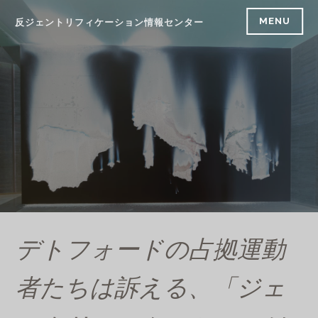
Skip
MENU
反ジェントリフィケーション情報センター
to
content
デトフォードの占拠運動
者たちは訴える、「ジェ