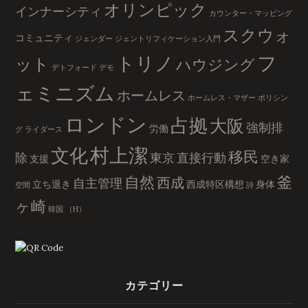
オリンピック
インナーシティ
カウンター・マッピング
スクウォ
コミュニティ
ジェンダー
ジェントリフィケーション入門
フ
トリノ
ット
ハウジング
デトフォード
デモ
ェミニズム
ホームレス
ホームレス・マザー
ポリシン
ロンドン
占拠
大阪
強制排
労働
グ
ライダース
村上潔
文化
移民
除
東京
直接行動
支援
空き家
自然
釜
西成
自主管理
立ち退き
西成特区構想
身体
空間
詩
ヶ崎
韓国
（H）
カテゴリー