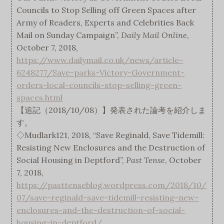
Councils to Stop Selling off Green Spaces after
Army of Readers, Experts and Celebrities Back
Mail on Sunday Campaign”,
Daily Mail Online
,
October 7, 2018,
https://www.dailymail.co.uk/news/article-
6248277/Save-parks-Victory-Government-
orders-local-councils-stop-selling-green-
spaces.html
【追記（2018/10/08）】発表された論考を紹介しま
す。
◇Mudlark121, 2018, “Save Reginald, Save Tidemill:
Resisting New Enclosures and the Destruction of
Social Housing in Deptford”,
Past Tense
, October
7, 2018,
https://pasttenseblog.wordpress.com/2018/10/
07/save-reginald-save-tidemill-resisting-new-
enclosures-and-the-destruction-of-social-
housing-in-deptford/