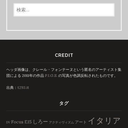
シ
検
索:
ョ
ン
CREDIT
ヘッダ画像は、クレール・フォンテーヌという匿名のアーティスト集
団による 2011年の作品
P.I.G.S.
の写真が色調反転されたものです。
出典：
t293.it
タグ
イタリア
しろー
Focus E15
アート
DV
アクティヴィズム