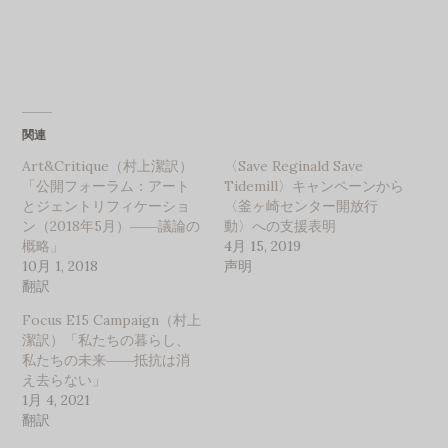
関連
Art&Critique（村上潔訳）
〈Save Reginald Save
「公開フォーラム：アート
Tidemill〉キャンペーンから
とジェントリフィケーショ
〈釜ヶ崎センター開放行
ン（2018年5月）――議論の
動〉への支援表明
概略」
4月 15, 2019
10月 1, 2018
声明
翻訳
Focus E15 Campaign（村上
潔訳）「私たちの暮らし、
私たちの未来――抵抗は消
え去らない」
1月 4, 2021
翻訳