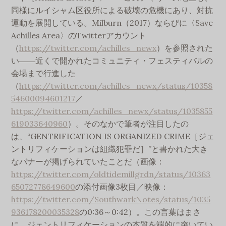
同様にルイシャム区役所による破壊の危機にあり、対抗
運動を展開している。Milburn（2017）ならびに〈Save
Achilles Area〉のTwitterアカウント
（
https://twitter.com/achilles_newx
）を参照された
い――近くで開かれたコミュニティ・フェスティバルの
会場まで行進した
（
https://twitter.com/achilles_newx/status/10358
54600094601217
／
https://twitter.com/achilles_newx/status/1035855
619033640960
）。そのなかで筆者が注目したの
は、“GENTRIFICATION IS ORGANIZED CRIME［ジェ
ントリフィケーションは組織犯罪だ］”と書かれた大き
なバナーが掲げられていたことだ（画像：
https://twitter.com/oldtidemillgrdn/status/10363
65072778649600
の添付画像3枚目／映像：
https://twitter.com/SouthwarkNotes/status/1035
936178200035328
の0:36～0:42）。この言葉はまさ
に、ジェントリフィケーションの本質を端的に突いてい