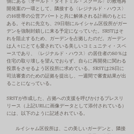
側にある〈オールド・タイドミル・スクール〉の敷地再
開発案の一環として、隣接する〈レジナルド・ハウス〉
の16世帯の公営アパートと共に解体される計画のもとに
ある。それに先立ち、29日朝にルイシャム区役所がガー
デンを強制封鎖しに来る予定になっていた。SRSTはそ
れを阻止するため、ガーデンを占拠したのだ。ガーデン
は人々にとても愛されている美しいコミュニティ・スペ
ースであり、〈レジナルド・ハウス〉の居住者の80％は
住宅の取り壊しを望んでおらず、自らに再開発に関わる
投票をさせるよう区役所に求めている。SRSTは28日に
司法審査のための証拠を提出し、一週間で審査結果が出
ることになっている。
SRSTが作成した、占拠への支援を呼びかけるプレスリ
リース（上記URLに画像データとして添付されている）
には、以下のように記述されている。
ルイシャム区役所は、この美しいガーデンと、隣接