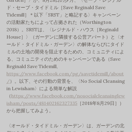
Garden］〉が、8月28日の夕方、〈セーブ・レジナル
ド・セーブ・タイドミル［Save Reginald Save
Tidemill］＊以下「SRST」と略記する〉キャンペーン
の活動家たちによって占拠された（Worthington
2018）。SRSTは、〈レジナルド・ハウス［Reginald
House］〉（ガーデンに隣接する公営アパート）と〈オ
ールド・タイドミル・ガーデン〉の解体ならびにタイド
ミルの土地の開発を阻止するための、コミュニティによ
る、コミュニティのためのキャンペーンである（Save
Reginald Save Tidemill,
https://www.facebook.com/pg/savetidemill/about
/
）。以下、その行動の背景を、〈No Social Cleansing
in Lewisham〉による簡単な解説
（
https://www.facebook.com/nosocialcleansinglew
isham/posts/481402162327335
［2018年8月29日］）
から把握してみよう。
〈オールド・タイドミル・ガーデン〉は、ガーデンの北