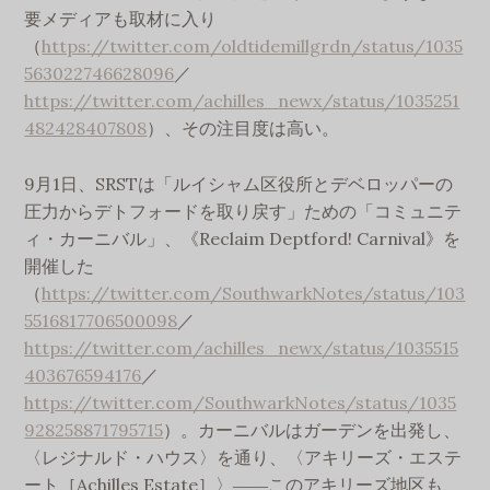
要メディアも取材に入り
（
https://twitter.com/oldtidemillgrdn/status/1035
563022746628096
／
https://twitter.com/achilles_newx/status/1035251
482428407808
）、その注目度は高い。
9月1日、SRSTは「ルイシャム区役所とデベロッパーの
圧力からデトフォードを取り戻す」ための「コミュニテ
ィ・カーニバル」、《Reclaim Deptford! Carnival》を
開催した
（
https://twitter.com/SouthwarkNotes/status/103
5516817706500098
／
https://twitter.com/achilles_newx/status/1035515
403676594176
／
https://twitter.com/SouthwarkNotes/status/1035
928258871795715
）。カーニバルはガーデンを出発し、
〈レジナルド・ハウス〉を通り、〈アキリーズ・エステ
ート［Achilles Estate］〉――このアキリーズ地区も、