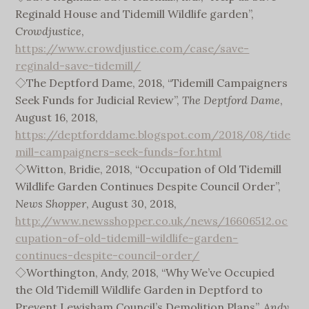
Reginald House and Tidemill Wildlife garden”,
Crowdjustice
,
https://www.crowdjustice.com/case/save-
reginald-save-tidemill/
◇The Deptford Dame, 2018, “Tidemill Campaigners
Seek Funds for Judicial Review”,
The Deptford Dame
,
August 16, 2018,
https://deptforddame.blogspot.com/2018/08/tide
mill-campaigners-seek-funds-for.html
◇Witton, Bridie, 2018, “Occupation of Old Tidemill
Wildlife Garden Continues Despite Council Order”,
News Shopper
, August 30, 2018,
http://www.newsshopper.co.uk/news/16606512.oc
cupation-of-old-tidemill-wildlife-garden-
continues-despite-council-order/
◇Worthington, Andy, 2018, “Why We’ve Occupied
the Old Tidemill Wildlife Garden in Deptford to
Prevent Lewisham Council’s Demolition Plans”,
Andy