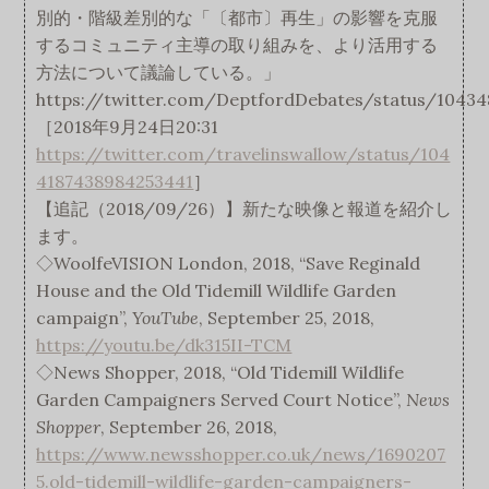
別的・階級差別的な「〔都市〕再生」の影響を克服
するコミュニティ主導の取り組みを、より活用する
方法について議論している。」
https://twitter.com/DeptfordDebates/status/1043
［2018年9月24日20:31
https://twitter.com/travelinswallow/status/104
4187438984253441
］
【追記（2018/09/26）】新たな映像と報道を紹介し
ます。
◇WoolfeVISION London, 2018, “Save Reginald
House and the Old Tidemill Wildlife Garden
campaign”,
YouTube
, September 25, 2018,
https://youtu.be/dk315II-TCM
◇News Shopper, 2018, “Old Tidemill Wildlife
Garden Campaigners Served Court Notice”,
News
Shopper
, September 26, 2018,
https://www.newsshopper.co.uk/news/1690207
5.old-tidemill-wildlife-garden-campaigners-