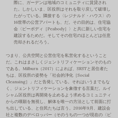
際に、ガーデンは地域のコミュニティに賃貸され
た。しかしいま、区役所はそれを取り戻して破壊し
たがっている。隣接する〈レジナルド・ハウス〉の
16世帯の公営アパートも、だ。その目的は、住宅協
会〈ピーボディ［Peabody］〉と共に新しい住宅を
建設するためだ。そしてその住宅のほとんどは任意
売却されるだろう。
つまり、公共空間と公営住宅を私営化するということ
だ。これはまさしくジェントリフィケーションそのもの
である。Milburn（2017）によれば、SRSTと居住者た
ちは、区役所の姿勢を「社会的浄化［Social
Cleansing］」だと告発している。それはいうまでもな
く、ジェントリフィケーションを象徴する言葉だ。ルイ
シャム区役所は再開発を止めるよう求めるコミュニティ
からの嘆願を無視し、解体を唯一の方法として前面に打
ち出している、と住民たちは言う。2016年9月、建設会
社と複数のデベロッパー（そのうちの一つが現在の〈ピ