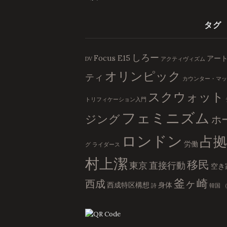
タグ
しろー
Focus E15
アー
DV
アクティヴィズム
オリンピック
ティ
カウンター・マッ
スクウォット
トリフィケーション入門
フェミニズム
ジング
ホ
ロンドン
占拠
労働
グ
ライダース
村上潔
移民
東京
直接行動
空き
釜ヶ崎
西成
西成特区構想
身体
詩
韓国
（