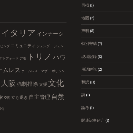
再掲
(1)
地図
(2)
イタリア
声明
(8)
インナーシ
ト
特別寄稿
(7)
コミュニティ
ピング
ジェンダー
ジェン
トリノ
ハウ
現場記録
(8)
デトフォード
デモ
ームレス
用語解説
(2)
ホームレス・マザー
ポリシン
文化
大阪
翻訳
(11)
強制排除
支援
詩
(1)
自然
自主管理
家
立ち退き
空間
論考
(1)
H）
関連記事紹介
(1)