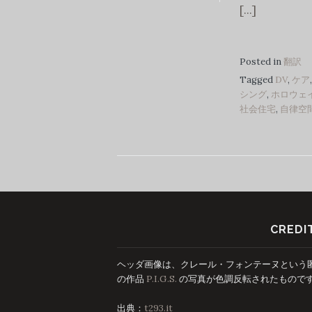
[...]
GLASS1964
Posted in
翻訳
Tagged
DV
,
ケア
シング
,
ホロウェ
社会住宅
,
自律空
CREDI
ヘッダ画像は、クレール・フォンテーヌという匿名
の作品
P.I.G.S.
の写真が色調反転されたもので
出典：
t293.it