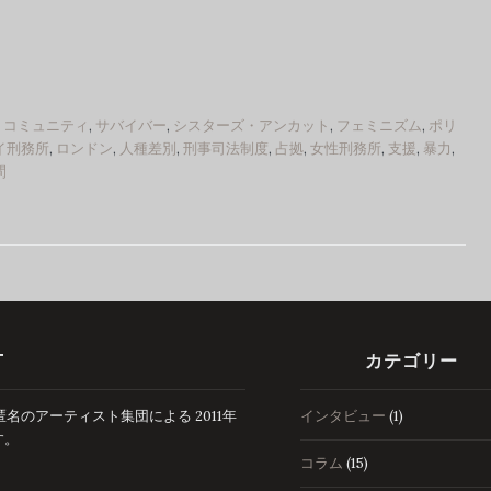
,
コミュニティ
,
サバイバー
,
シスターズ・アンカット
,
フェミニズム
,
ポリ
イ刑務所
,
ロンドン
,
人種差別
,
刑事司法制度
,
占拠
,
女性刑務所
,
支援
,
暴力
,
間
T
カテゴリー
のアーティスト集団による 2011年
インタビュー
(1)
す。
コラム
(15)