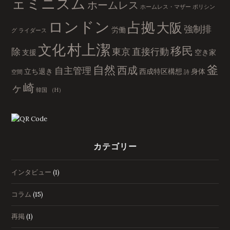
ェミニズム
ホームレス
ホームレス・マザー
ポリシン
ロンドン
占拠
大阪
強制排
労働
グ
ライダース
村上潔
文化
移民
除
東京
直接行動
支援
空き家
自然
釜
西成
自主管理
立ち退き
西成特区構想
身体
空間
詩
ヶ崎
韓国
（H）
カテゴリー
インタビュー
(1)
コラム
(15)
再掲
(1)