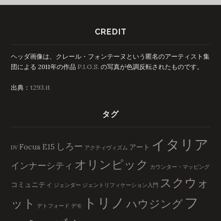
CREDIT
ヘッダ画像は、クレール・フォンテーヌという匿名のアーティスト集
団による 2011年の作品
P.I.G.S.
の写真が色調反転されたものです。
出典：
t293.it
タグ
イタリア
しろー
Focus E15
アート
DV
アクティヴィズム
オリンピック
インナーシティ
カウンター・マッピング
スクウォ
コミュニティ
ジェンダー
ジェントリフィケーション入門
フ
トリノ
ット
ハウジング
デトフォード
デモ