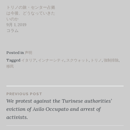
トリノの旅・センター占拠
は今後、どうなっていきた
いのか
9月 1, 2019
コラム
Posted in
声明
Tagged
イタリア
,
インナーシティ
,
スクウォット
,
トリノ
,
強制排除
,
移民
投
PREVIOUS POST
We protest against the Turinese authorities’
稿
eviction of Asilo Occupato and arrest of
activists.
ナ