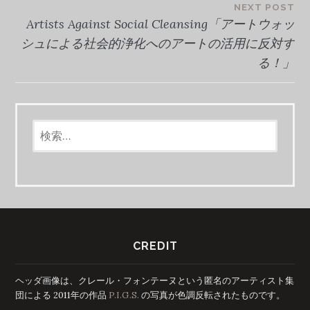
NEXT POST
ビ
Artists Against Social Cleansing「アートウォッ
シュによる社会的浄化へのアートの活用に反対す
ゲ
る！」
ー
シ
検
ョ
索:
ン
CREDIT
ヘッダ画像は、クレール・フォンテーヌという匿名のアーティスト集
団による 2011年の作品
P.I.G.S.
の写真が色調反転されたものです。