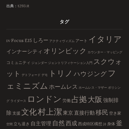
出典：
t293.it
タグ
イタリア
しろー
Focus E15
アート
DV
アクティヴィズム
オリンピック
インナーシティ
カウンター・マッピング
スクウォ
コミュニティ
ジェンダー
ジェントリフィケーション入門
フ
トリノ
ット
ハウジング
デトフォード
デモ
ェミニズム
ホームレス
ホームレス・マザー
ポリシン
ロンドン
占拠
大阪
強制排
労働
グ
ライダース
村上潔
文化
移民
除
東京
直接行動
支援
空き家
自然
釜
西成
自主管理
立ち退き
西成特区構想
身体
空間
詩