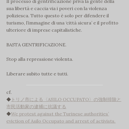
Il processo di gentrificazione priva la gente della
sua libertà e caccia via i poveri con la violenza
poliziesca. Tutto questo è solo per difendere il
turismo, l’immagine di una ‘città sicura’ e il profitto
ulteriore di imprese capitalistiche.
BASTA GENTRIFICAZIONE.
Stop alla repressione violenta.
Liberare subito tutte e tutti.
cf.
◆
トリノ市による〈ASILO OCCUPATO〉の強制排除と
市民活動家の逮捕に抗議する
◆
We protest against the Turinese authorities’
eviction of Asilo Occupato and arrest of activists.