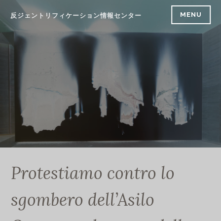
Skip
MENU
反ジェントリフィケーション情報センター
to
content
Protestiamo contro lo
sgombero dell’Asilo